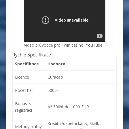
Video průvodce pro 1win casino, YouTube
Rychlé Specifikace
Specifikace
Hodnota
Licence
Curacao
Počet her
5000+
Bonus za
Až 500% do 1000 EUR
registraci
Kreditní/debetní karty, Skrill,
Metody platby