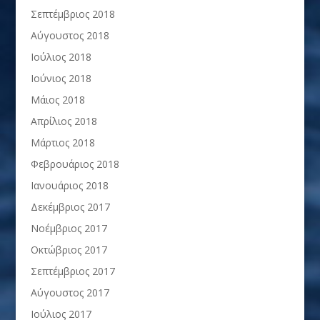
Σεπτέμβριος 2018
Αύγουστος 2018
Ιούλιος 2018
Ιούνιος 2018
Μάιος 2018
Απρίλιος 2018
Μάρτιος 2018
Φεβρουάριος 2018
Ιανουάριος 2018
Δεκέμβριος 2017
Νοέμβριος 2017
Οκτώβριος 2017
Σεπτέμβριος 2017
Αύγουστος 2017
Ιούλιος 2017