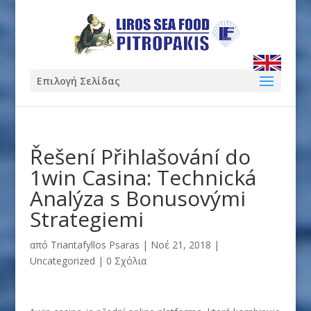
Επιλογή Σελίδας
Řešení Přihlašování do
1win Casina: Technická
Analýza s Bonusovými
Strategiemi
από
Triantafyllos Psaras
|
Νοέ 21, 2018
|
Uncategorized
|
0 Σχόλια