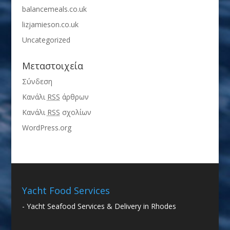
balancemeals.co.uk
lizjamieson.co.uk
Uncategorized
Μεταστοιχεία
Σύνδεση
Κανάλι
RSS
άρθρων
Κανάλι
RSS
σχολίων
WordPress.org
Yacht Food Services
-
Yacht Seafood Services & Delivery in Rhodes