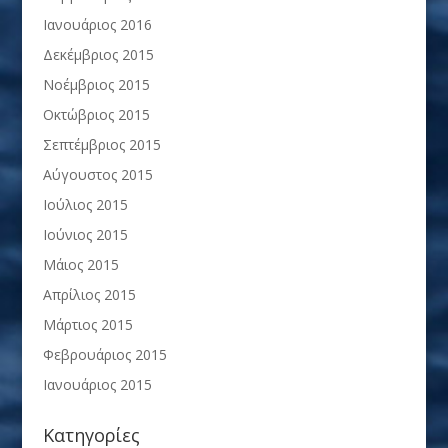
Ιανουάριος 2016
Δεκέμβριος 2015
Νοέμβριος 2015
Οκτώβριος 2015
Σεπτέμβριος 2015
Αύγουστος 2015
Ιούλιος 2015
Ιούνιος 2015
Μάιος 2015
Απρίλιος 2015
Μάρτιος 2015
Φεβρουάριος 2015
Ιανουάριος 2015
Kατηγορίες