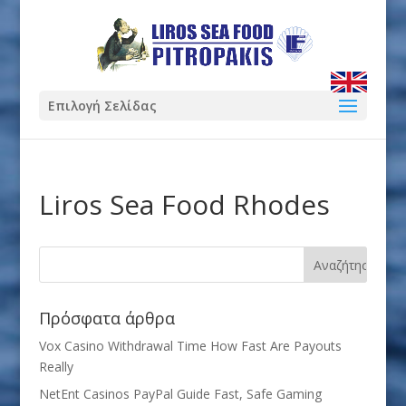
Επιλογή Σελίδας
Liros Sea Food Rhodes
Τα διαδικτυακά καζίνο προσφέρουν στους παίκτες μια
συναρπαστική εμπειρία με πολλά παιχνίδια και
μπόνους. Οι περισσότεροι παίκτες απολαμβάνουν τη
Πρόσφατα άρθρα
διασκέδαση και τις πιθανότητες να κερδίσουν μεγάλα
έπαθλα μέσα από ασφαλείς πλατφόρμες. Το
ελληνικα
Vox Casino Withdrawal Time How Fast Are Payouts
καζινο
παρέχει ποικιλία επιλογών, από κουλοχέρηδες
Really
μέχρι παιχνίδια με ζωντανούς ντίλερ. Είναι σημαντικό
NetEnt Casinos PayPal Guide Fast, Safe Gaming
να παίζετε υπεύθυνα και να γνωρίζετε τα όριά σας. Η