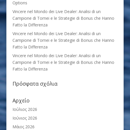
Options
σωστή στρατηγική και η εμπειρία κάνουν τη διαφορά
Vincere nel Mondo dei Live Dealer: Analisi di un
στον κόσμο των καζίνο. Έτσι, η ψυχαγωγία και η τύχη
Campione di Tornei e le Strategie di Bonus che Hanno
συνδυάζονται ιδανικά.
Fatto la Differenza
Vincere nel Mondo dei Live Dealer: Analisi di un
Campione di Tornei e le Strategie di Bonus che Hanno
Fatto la Differenza
Vincere nel Mondo dei Live Dealer: Analisi di un
Campione di Tornei e le Strategie di Bonus che Hanno
Fatto la Differenza
Πρόσφατα σχόλια
Αρχείο
Ιούλιος 2026
Ιούνιος 2026
Μάιος 2026