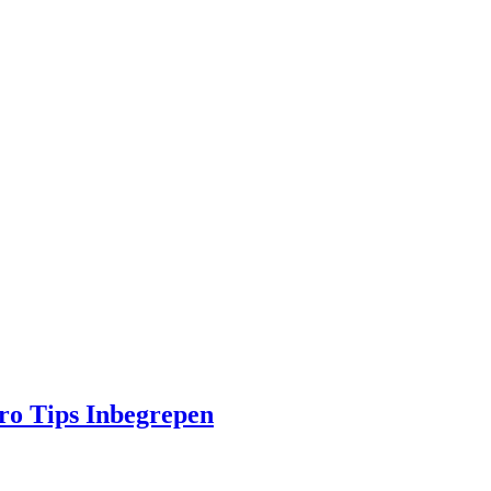
Pro Tips Inbegrepen