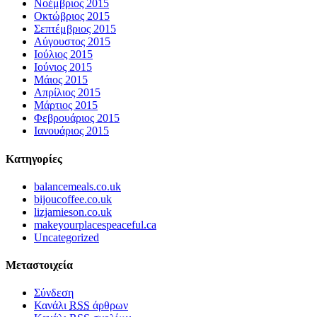
Νοέμβριος 2015
Οκτώβριος 2015
Σεπτέμβριος 2015
Αύγουστος 2015
Ιούλιος 2015
Ιούνιος 2015
Μάιος 2015
Απρίλιος 2015
Μάρτιος 2015
Φεβρουάριος 2015
Ιανουάριος 2015
Kατηγορίες
balancemeals.co.uk
bijoucoffee.co.uk
lizjamieson.co.uk
makeyourplacespeaceful.ca
Uncategorized
Μεταστοιχεία
Σύνδεση
Κανάλι
RSS
άρθρων