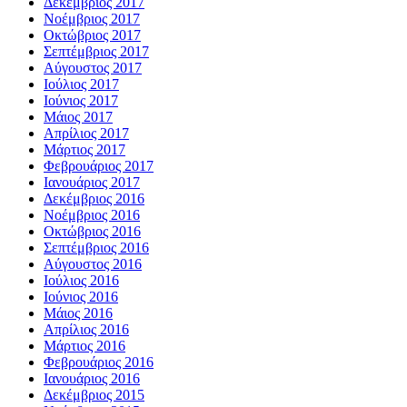
Δεκέμβριος 2017
Νοέμβριος 2017
Οκτώβριος 2017
Σεπτέμβριος 2017
Αύγουστος 2017
Ιούλιος 2017
Ιούνιος 2017
Μάιος 2017
Απρίλιος 2017
Μάρτιος 2017
Φεβρουάριος 2017
Ιανουάριος 2017
Δεκέμβριος 2016
Νοέμβριος 2016
Οκτώβριος 2016
Σεπτέμβριος 2016
Αύγουστος 2016
Ιούλιος 2016
Ιούνιος 2016
Μάιος 2016
Απρίλιος 2016
Μάρτιος 2016
Φεβρουάριος 2016
Ιανουάριος 2016
Δεκέμβριος 2015