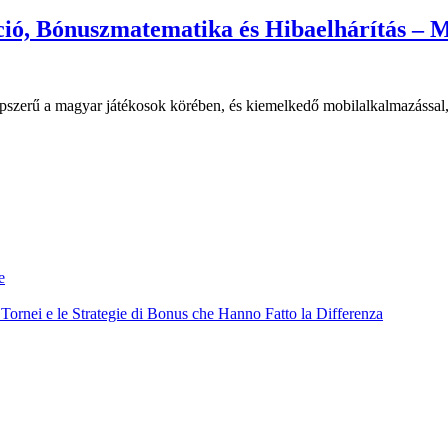
ció, Bónuszmatematika és Hibaelhárítás – 
szerű a magyar játékosok körében, és kiemelkedő mobilalkalmazással, 
e
Tornei e le Strategie di Bonus che Hanno Fatto la Differenza