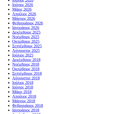
Ιούλιος 2026
Ιούνιος 2026
Μάιος 2026
Απρίλιος 2026
Μάρτιος 2026
Φεβρουάριος 2026
Ιανουάριος 2026
Δεκέμβριος 2025
Νοέμβριος 2025
Οκτώβριος 2025
Σεπτέμβριος 2025
Αύγουστος 2025
Ιούλιος 2025
Δεκέμβριος 2018
Νοέμβριος 2018
Οκτώβριος 2018
Σεπτέμβριος 2018
Αύγουστος 2018
Ιούλιος 2018
Ιούνιος 2018
Μάιος 2018
Απρίλιος 2018
Μάρτιος 2018
Φεβρουάριος 2018
Ιανουάριος 2018