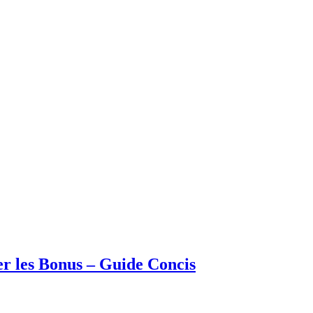
er les Bonus – Guide Concis