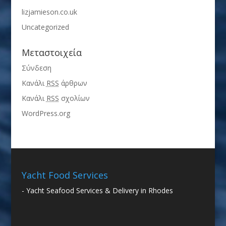
lizjamieson.co.uk
Uncategorized
Μεταστοιχεία
Σύνδεση
Κανάλι
RSS
άρθρων
Κανάλι
RSS
σχολίων
WordPress.org
Yacht Food Services
-
Yacht Seafood Services & Delivery in Rhodes