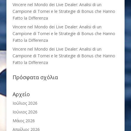
Vincere nel Mondo dei Live Dealer: Analisi di un
Campione di Tornei e le Strategie di Bonus che Hanno
Fatto la Differenza
Vincere nel Mondo dei Live Dealer: Analisi di un
Campione di Tornei e le Strategie di Bonus che Hanno
Fatto la Differenza
Vincere nel Mondo dei Live Dealer: Analisi di un
Campione di Tornei e le Strategie di Bonus che Hanno
Fatto la Differenza
Πρόσφατα σχόλια
Αρχείο
Ιούλιος 2026
Ιούνιος 2026
Μάιος 2026
Απρίλιος 2026