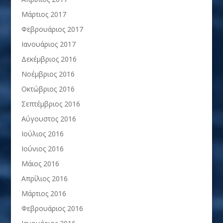
Μάρτιος 2017
Φεβρουάριος 2017
Ιανουάριος 2017
Δεκέμβριος 2016
Νοέμβριος 2016
Οκτώβριος 2016
Σεπτέμβριος 2016
Αύγουστος 2016
Ιούλιος 2016
Ιούνιος 2016
Μάιος 2016
Απρίλιος 2016
Μάρτιος 2016
Φεβρουάριος 2016