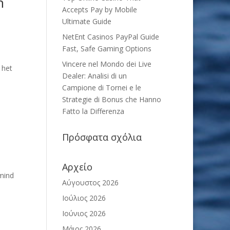
n
Accepts Pay by Mobile
Ultimate Guide
NetEnt Casinos PayPal Guide
Fast, Safe Gaming Options
Vincere nel Mondo dei Live
 het
Dealer: Analisi di un
Campione di Tornei e le
Strategie di Bonus che Hanno
Fatto la Differenza
Πρόσφατα σχόλια
Αρχείο
 mind
Αύγουστος 2026
Ιούλιος 2026
Ιούνιος 2026
Μάιος 2026