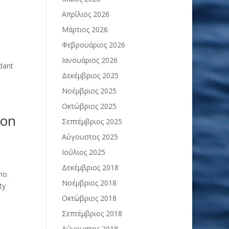
Απρίλιος 2026
Μάρτιος 2026
Φεβρουάριος 2026
Ιανουάριος 2026
rdant
Δεκέμβριος 2025
Νοέμβριος 2025
Οκτώβριος 2025
ion
Σεπτέμβριος 2025
Αύγουστος 2025
Ιούλιος 2025
Δεκέμβριος 2018
no.
Νοέμβριος 2018
ty
Οκτώβριος 2018
Σεπτέμβριος 2018
Αύγουστος 2018