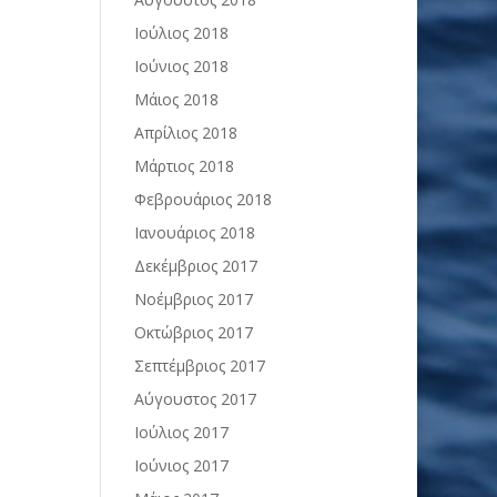
Ιούλιος 2018
Ιούνιος 2018
Μάιος 2018
Απρίλιος 2018
Μάρτιος 2018
Φεβρουάριος 2018
Ιανουάριος 2018
Δεκέμβριος 2017
Νοέμβριος 2017
Οκτώβριος 2017
Σεπτέμβριος 2017
Αύγουστος 2017
Ιούλιος 2017
Ιούνιος 2017