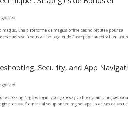
echnique : Stratégies de Bonus et
egorized
no magius, une plateforme de magius online casino réputée pour sa
Ce manuel vise à vous accompagner de l’inscription au retrait, en abo
leshooting, Security, and App Navigat
egorized
r accessing Nrg bet login, your gateway to the dynamic nrg bet casi
ogin process, from initial setup on the nrg bet app to advanced securi