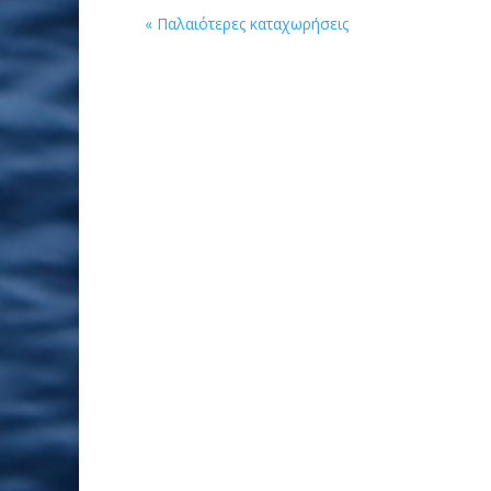
« Παλαιότερες καταχωρήσεις