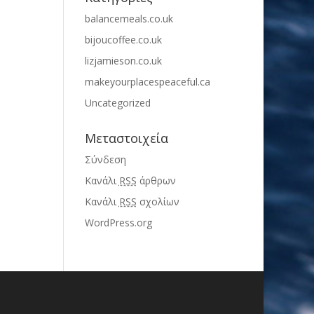
balancemeals.co.uk
bijoucoffee.co.uk
lizjamieson.co.uk
makeyourplacespeaceful.ca
Uncategorized
Μεταστοιχεία
Σύνδεση
Κανάλι
RSS
άρθρων
Κανάλι
RSS
σχολίων
WordPress.org