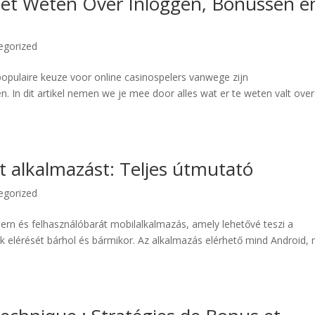
Moet Weten Over Inloggen, Bonussen e
egorized
populaire keuze voor online casinospelers vanwege zijn
n. In dit artikel nemen we je mee door alles wat er te weten valt over
 alkalmazást: Teljes útmutató
egorized
rn és felhasználóbarát mobilalkalmazás, amely lehetővé teszi a
 elérését bárhol és bármikor. Az alkalmazás elérhető mind Android,