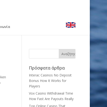
ινωνία
Πρόσφατα άρθρα
Interac Casinos No Deposit
eken
Bonus How It Works for
n
Players
Vox Casino Withdrawal Time
How Fast Are Payouts Really
Top Online Casino That