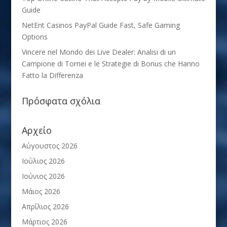
Guide
NetEnt Casinos PayPal Guide Fast, Safe Gaming
Options
Vincere nel Mondo dei Live Dealer: Analisi di un
Campione di Tornei e le Strategie di Bonus che Hanno
Fatto la Differenza
Πρόσφατα σχόλια
Αρχείο
Αύγουστος 2026
Ιούλιος 2026
Ιούνιος 2026
Μάιος 2026
Απρίλιος 2026
Μάρτιος 2026