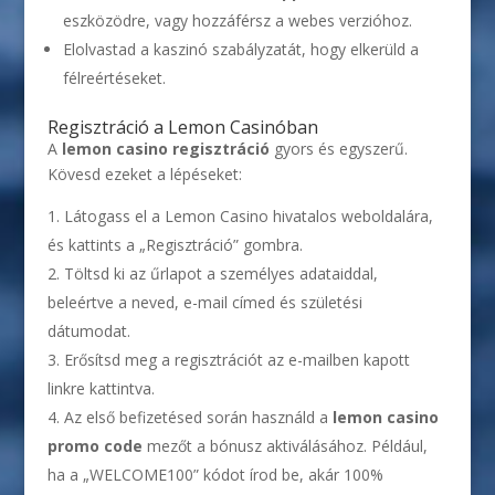
eszközödre, vagy hozzáférsz a webes verzióhoz.
Elolvastad a kaszinó szabályzatát, hogy elkerüld a
félreértéseket.
Regisztráció a Lemon Casinóban
A
lemon casino regisztráció
gyors és egyszerű.
Kövesd ezeket a lépéseket:
Látogass el a Lemon Casino hivatalos weboldalára,
és kattints a „Regisztráció” gombra.
Töltsd ki az űrlapot a személyes adataiddal,
beleértve a neved, e-mail címed és születési
dátumodat.
Erősítsd meg a regisztrációt az e-mailben kapott
linkre kattintva.
Az első befizetésed során használd a
lemon casino
promo code
mezőt a bónusz aktiválásához. Például,
ha a „WELCOME100” kódot írod be, akár 100%