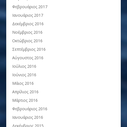
Φεβρουάριος 2017
Ιανουάριος 2017
Δεκέμβριος 2016
Νοέμβριος 2016
Οκτώβριος 2016
Σεπτέμβριος 2016
Αύγουστος 2016
Ιούλιος 2016
Ιούνιος 2016
Μάιος 2016
Απρίλιος 2016
Μάρτιος 2016
Φεβρουάριος 2016
Ιανουάριος 2016
Δεκέμβριος 2015