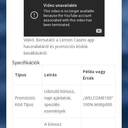
Videó: Bemutató a Lemon Casino app
használatáról és promóciós kódok
beváltásáról.
Specifikációk
Példa vagy
Típus
Leírás
Érték
Üdvözlő bónusz,
Promóciós
napi ajánlatok,
„WELCOME100”
Kód Típus
speciális
100% letétpótló
események
A bónusz