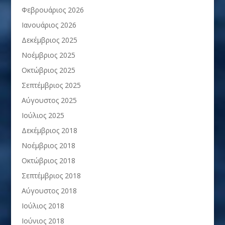
Φεβρουάριος 2026
Ιανουάριος 2026
Δεκέμβριος 2025
Νοέμβριος 2025
Οκτώβριος 2025
Σεπτέμβριος 2025
Αύγουστος 2025
Ιούλιος 2025
Δεκέμβριος 2018
Νοέμβριος 2018
Οκτώβριος 2018
Σεπτέμβριος 2018
Αύγουστος 2018
Ιούλιος 2018
Ιούνιος 2018